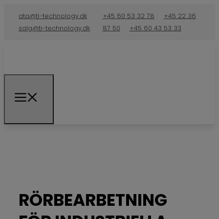
ata@tj-technology.dk
+45 60 53 32 78
+45 22 36
salg@tj-technology.dk
87 50
+45 60 43 53 33
RÖRBEARBETNING