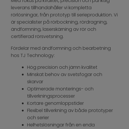
Med fokus på kvalitet, precision och punktlig
leverans tillhandahåller vi kompletta
rörlösningar, från prototyp till serieproduktion. Vi
är specialister på rörbockning, rördragning,
ändformning, laserskärning av rör och
certifierad rörsvetsning.
Fördelar med ändformning och bearbetning
hos TJ Technology:
Hög precision och jämn kvalitet
Minskat behov av svetsfogar och
skarvar
Optimerade monterings- och
tillverkningsprocesser
Kortare genomloppstider
Flexibel tillverkning av både prototyper
och serier
Helhetslösningar från en enda