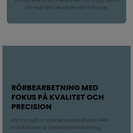
samarbete är du välkommen att ringa, skicka
ett mejl eller använda vårt formulär.
RÖRBEARBETNING MED
FOKUS PÅ KVALITET OCH
PRECISION
När rör ingår i maskiner, konstruktioner eller
installationer är precisionsbearbetning