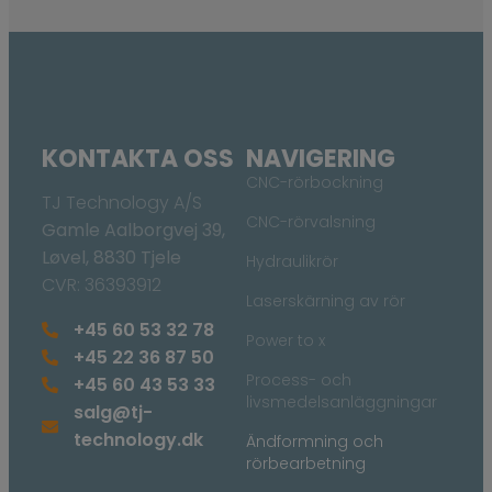
KONTAKTA OSS
NAVIGERING
CNC-rörbockning
TJ Technology A/S
CNC-rörvalsning
Gamle Aalborgvej 39,
Løvel, 8830 Tjele
Hydraulikrör
CVR: 36393912
Laserskärning av rör
+45 60 53 32 78
Power to x
+45 22 36 87 50
Process- och
+45 60 43 53 33
livsmedelsanläggningar
salg@tj-
technology.dk
Ändformning och
rörbearbetning