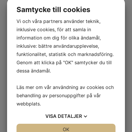
produkter och system. Därför samarbetar vi på
Samtycke till cookies
TJ Technology A/S med företag från flera
branscher, där behoven kan variera från enkla
Vi och våra partners använder teknik,
komponenter till komplexa lösningar.​
inklusive cookies, för att samla in
information om dig för olika ändamål,
Tack vare vår erfarenhet kan vi anpassa
produktionen till både små och stora uppdrag.
inklusive: bättre användarupplevelse,
Det gäller till exempel vid:​
funktionalitet, statistik och marknadsföring.
Genom att klicka på "OK" samtycker du till
​utveckling av nya produkter
dessa ändamål.
​anpassning av befintliga komponenter
​tillverkning av tekniska rördelar
​serietillverkning för industrin​
Läs mer om vår användning av cookies och
behandling av personuppgifter på vår
Som professionell samarbetspartner lägger vi
webbplats.
stor vikt vid kvalitet, flexibilitet och
leveranssäkerhet. Det gör oss till en pålitlig
VISA
DETALJER
underleverantör för företag som behöver
rörkomponenter av hög kvalitet.
JA
NEJ
OK
JA
NEJ