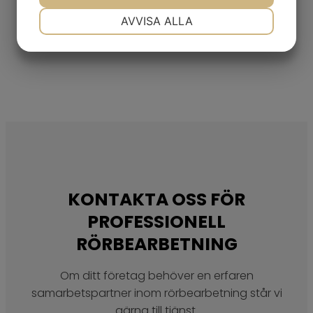
NÖDVÄNDIG
INSTÄLLNINGAR
AVVISA ALLA
Kontakta oss redan idag
JA
NEJ
JA
NEJ
MARKNADSFÖRING
STATISTIK
KONTAKTA OSS FÖR
PROFESSIONELL
RÖRBEARBETNING
Om ditt företag behöver en erfaren
samarbetspartner inom rörbearbetning står vi
gärna till tjänst.