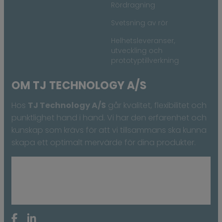
Rördragning
Svetsning av rör
Helhetsleveranser,
utveckling och
prototyptillverkning
OM TJ TECHNOLOGY A/S
Hos
TJ Technology A/S
går kvalitet, flexibilitet och
punktlighet hand i hand. Vi har den erfarenhet och
kunskap som krävs för att vi tillsammans ska kunna
skapa ett optimalt mervärde för dina produkter.