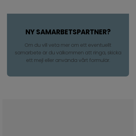
NY SAMARBETSPARTNER?​
Om du vill veta mer om ett eventuellt
samarbete är du välkommen att ringa, skicka
ett mejl eller använda vårt formulär.