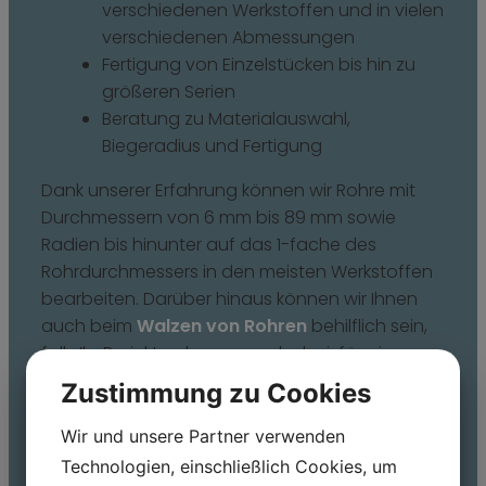
verschiedenen Werkstoffen und in vielen
verschiedenen Abmessungen
Fertigung von Einzelstücken bis hin zu
größeren Serien
Beratung zu Materialauswahl,
Biegeradius und Fertigung
Dank unserer Erfahrung können wir Rohre mit
Durchmessern von 6 mm bis 89 mm sowie
Radien bis hinunter auf das 1-fache des
Rohrdurchmessers in den meisten Werkstoffen
bearbeiten. Darüber hinaus können wir Ihnen
auch beim
Walzen von Rohren
behilflich sein,
falls Ihr Projekt gebogene oder kreisförmige
Formen erfordert.
Zustimmung zu Cookies
Wenn Sie eine Lösung benötigen, bei der
Wir und unsere Partner verwenden
mehrere Prozesse kombiniert werden, können
Technologien, einschließlich Cookies, um
wir auch
die Rohrbearbeitung
,
das Schweißen