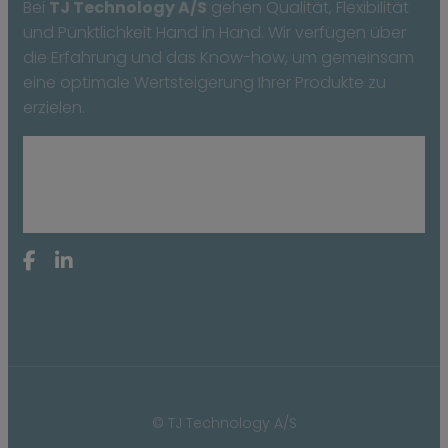
Bei
TJ Technology A/S
gehen Qualität, Flexibilität
und Pünktlichkeit Hand in Hand. Wir verfügen über
die Erfahrung und das Know-how, um gemeinsam
eine optimale Wertsteigerung Ihrer Produkte zu
erzielen.
© TJ Technology A/S