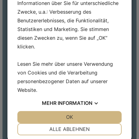
Informationen über Sie für unterschiedliche
von Rohren
und andere
Zwecke, u.a.: Verbesserung des
Metallbearbeitungsprozesse in die Produktion
Benutzererlebnisses, die Funktionalität,
integrieren.
Statistiken und Marketing. Sie stimmen
Kontaktieren Sie uns noch heute
diesen Zwecken zu, wenn Sie auf „OK“
klicken.
Lesen Sie mehr über unsere Verwendung
von Cookies und die Verarbeitung
personenbezogener Daten auf unserer
Website.
MEHR
INFORMATION
JA
NEIN
OK
JA
NEIN
NOTWENDIG
PRÄFERENZEN
ALLE ABLEHNEN
JA
NEIN
JA
NEIN