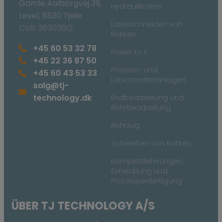
Gamle Aalborgvej 39,
Hydraulikrohre
Løvel, 8830 Tjele
Laserschneiden von
CVR: 36393912
Rohren
+45 60 53 32 78
Power to x
+45 22 36 87 50
Prozess- und
+45 60 43 53 33
Lebensmittelanlagen
salg@tj-
technology.dk
Endbearbeitung und
Rohrbearbeitung
Rohrzug
Schweißen von Rohren
Komplettlieferungen,
Entwicklung und
Prototypenfertigung
ÜBER TJ TECHNOLOGY A/S