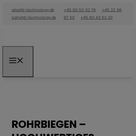
ata@tj-technology.dk
+45 60 53 32 78
+45 22 36
salg@tj-technology.dk
87 50
+45 60 43 53 33
ROHRBIEGEN –