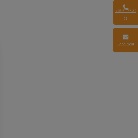
+45 60 53 32
78
Send mail