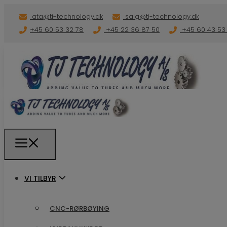
ata@tj-technology.dk
salg@tj-technology.dk
+45 60 53 32 78
+45 22 36 87 50
+45 60 43 53
VI TILBYR
VI TILBYR
CNC-RØRBØYING
CNC-RØRBØYING
HYDRAULIKKRØR