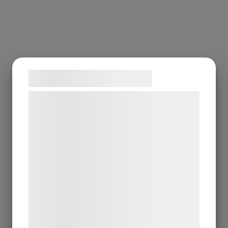
Samtykke til cookies
Vi og vores samarbejdspartnere bruger
teknologier, herunder cookies, til at
indsamle oplysninger om dig til forskellige
formål, herunder: Tilpasning af annoncering,
bedre brugeroplevelse, funktionalitet,
statistik og marketing. Disse oplysninger
kan blive delt med annoncerings- og
analysepartnere, som kan kombinere dem
med data, du tidligere har givet dem eller
de har indsamlet gennem din brug af deres