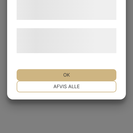
tjenester. Ved at klikke på 'OK' giver du
samtykke til disse formål.
Læs mere om vores brug af cookies og
behandling af persondata på vores
hjemmeside.
OK
NØDVENDIGE
PRÆFERENCER
AFVIS ALLE
MARKETING
STATISTIK