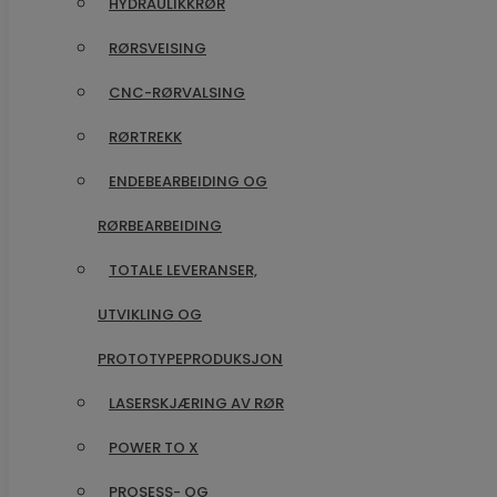
HYDRAULIKKRØR
RØRSVEISING
RØRSVEISING
CNC-RØRVALSING
CNC-RØRVALSING
RØRTREKK
RØRTREKK
ENDEBEARBEIDING OG
ENDEBEARBEIDING OG
RØRBEARBEIDING
RØRBEARBEIDING
TOTALE LEVERANSER,
TOTALE LEVERANSER,
UTVIKLING OG
UTVIKLING OG
PROTOTYPEPRODUKSJON
PROTOTYPEPRODUKSJON
LASERSKJÆRING AV RØR
LASERSKJÆRING AV RØR
POWER TO X
POWER TO X
PROSESS- OG
PROSESS- OG