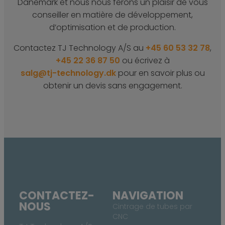
Danemark et nous nous ferons un plaisir de vous
conseiller en matière de développement,
d’optimisation et de production.
Contactez TJ Technology A/S au
+45 60 53 32 78
,
+45 22 36 87 50
ou écrivez à
salg@tj-technology.dk
pour en savoir plus ou
obtenir un devis sans engagement.
CONTACTEZ-
NAVIGATION
NOUS
Cintrage de tubes par
CNC