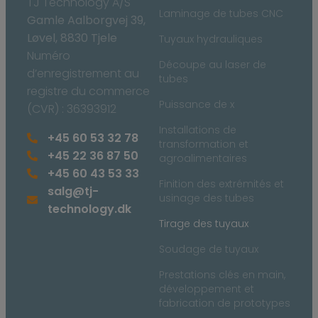
TJ Technology A/S
Laminage de tubes CNC
Gamle Aalborgvej 39,
Løvel, 8830 Tjele
Tuyaux hydrauliques
Numéro
Découpe au laser de
d’enregistrement au
tubes
registre du commerce
Puissance de x
(CVR) : 36393912
Installations de
+45 60 53 32 78
transformation et
+45 22 36 87 50
agroalimentaires
+45 60 43 53 33
Finition des extrémités et
salg@tj-
usinage des tubes
technology.dk
Tirage des tuyaux
Soudage de tuyaux
Prestations clés en main,
développement et
fabrication de prototypes