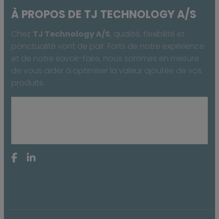
À PROPOS DE TJ TECHNOLOGY A/S
Chez
TJ Technology A/S
, qualité, flexibilité et
ponctualité vont de pair. Forts de notre expérience
et de notre savoir-faire, nous sommes en mesure
de vous aider à optimiser la valeur ajoutée de vos
produits.