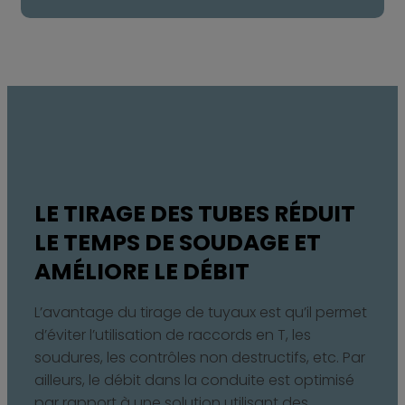
LE TIRAGE DES TUBES RÉDUIT
LE TEMPS DE SOUDAGE ET
AMÉLIORE LE DÉBIT
L’avantage du tirage de tuyaux est qu’il permet
d’éviter l’utilisation de raccords en T, les
soudures, les contrôles non destructifs, etc. Par
ailleurs, le débit dans la conduite est optimisé
par rapport à une solution utilisant des