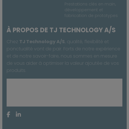
Prestations clés en main,
développement et
fabrication de prototypes
À PROPOS DE TJ TECHNOLOGY A/S
Chez
TJ Technology A/S
, qualité, flexibilité et
ponctualité vont de pair. Forts de notre expérience
et de notre savoir-faire, nous sommes en mesure
de vous aider à optimiser la valeur ajoutée de vos
produits.