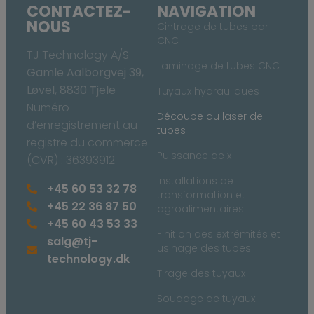
CONTACTEZ-
NAVIGATION
NOUS
Cintrage de tubes par
CNC
TJ Technology A/S
Laminage de tubes CNC
Gamle Aalborgvej 39,
Løvel, 8830 Tjele
Tuyaux hydrauliques
Numéro
Découpe au laser de
d’enregistrement au
tubes
registre du commerce
Puissance de x
(CVR) : 36393912
Installations de
+45 60 53 32 78
transformation et
+45 22 36 87 50
agroalimentaires
+45 60 43 53 33
Finition des extrémités et
salg@tj-
usinage des tubes
technology.dk
Tirage des tuyaux
Soudage de tuyaux