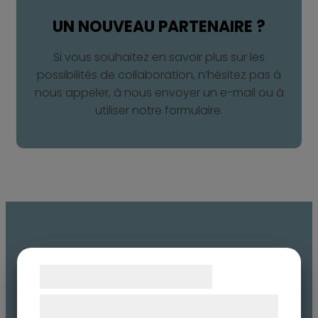
UN NOUVEAU PARTENAIRE ?​
Si vous souhaitez en savoir plus sur les
possibilités de collaboration, n’hésitez pas à
nous appeler, à nous envoyer un e-mail ou à
utiliser notre formulaire.
Samtykke til cookies
MATÉRIAUX
Vi og vores samarbejdspartnere bruger