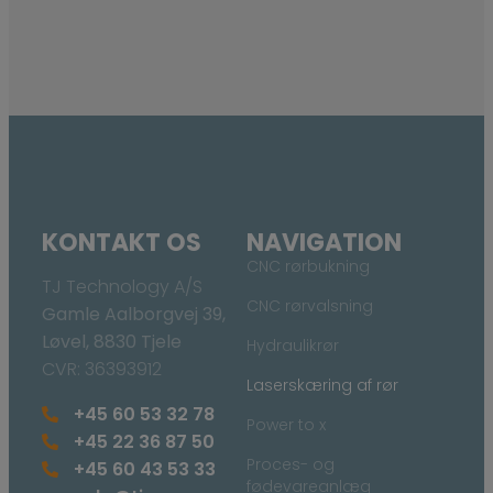
KONTAKT OS
NAVIGATION
CNC rørbukning
TJ Technology A/S
CNC rørvalsning
Gamle Aalborgvej 39,
Løvel, 8830 Tjele
Hydraulikrør
CVR: 36393912
Laserskæring af rør
+45 60 53 32 78
Power to x
+45 22 36 87 50
Proces- og
+45 60 43 53 33
fødevareanlæg