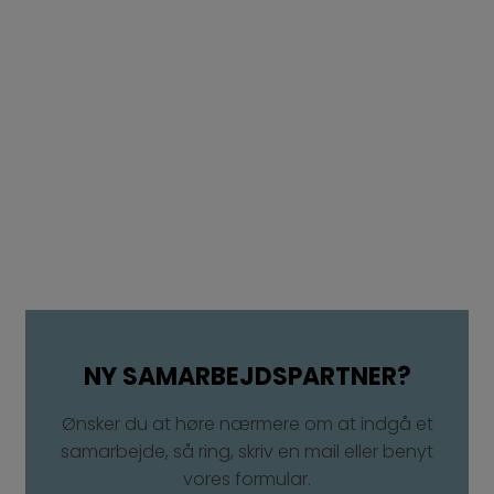
NY SAMARBEJDSPARTNER?​
Ønsker du at høre nærmere om at indgå et
samarbejde, så ring, skriv en mail eller benyt
vores formular.