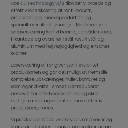
Hos
TJ Technology A/S
tilbyder vi præcis og
effektiv laserskæring af rør til industri,
procesanlæg, maskinproduktion og
specialfremstillede løsninger. Med moderne
rørlaserskæring kan vi bearbejde både runde,
firkantede og ovale rør i stål, rustfri stål og
aluminium med høj nøjagtighed og ensartet
kvalitet.
Laserskæring af rør giver stor fleksibilitet i
produktionen og gør det muligt at fremstille
komplekse udskæringer, huller, konturer og
samlinger direkte i emnet. Det reducerer
behovet for efterbearbejdning og sikrer
hurtigere montage samt en mere effektiv
produktionsproces.
Vi producerer både prototyper, små serier og
større produktionsopgaver og hjælper gerne