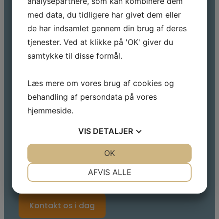
analysepartnere, som kan kombinere dem
TYPISKE ANVENDELSER
med data, du tidligere har givet dem eller
Maskin- og procesindustri
de har indsamlet gennem din brug af deres
Fødevareindustri
tjenester. Ved at klikke på 'OK' giver du
Energi og
Power-to-X
samtykke til disse formål.
Offshore og marine
Konstruktion og inventar
Læs mere om vores brug af cookies og
Underleverandørproduktion
behandling af persondata på vores
Søger du en fleksibel samarbejdspartner inden
hjemmeside.
for rørlaserskæring, hjælper vi gerne fra idé og
VIS
DETALJER
udvikling til færdigt produkt.
JA
NEJ
OK
JA
NEJ
Kontakt os gerne for sparring eller et
uforpligtende tilbud på laserskæring af
NØDVENDIGE
PRÆFERENCER
AFVIS ALLE
rør.
JA
NEJ
JA
NEJ
MARKETING
STATISTIK
Kontakt os i dag