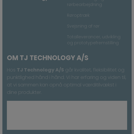
rørbearbejdning
Røroptræk
Svejsning af rør
Totalleverancer, udvikling
og prototypefremstilling
OM TJ TECHNOLOGY A/S
Hos
TJ Technology A/S
går kvalitet, fleksibilitet og
punktlighed hånd i hånd. Vi har erfaring og viden til,
at vi sammen kan opnå optimal værditilvækst i
dine produkter.