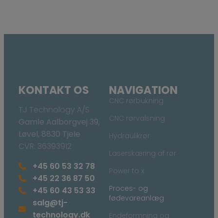
KONTAKT OS
NAVIGATION
CNC rørbukning
TJ Technology A/S
CNC rørvalsning
Gamle Aalborgvej 39,
Løvel, 8830 Tjele
Hydraulikrør
CVR: 36393912
Laserskæring af rør
+45 60 53 32 78
Power to x
+45 22 36 87 50
Proces- og
+45 60 43 53 33
fødevareanlæg
salg@tj-
technology.dk
Endeformning og