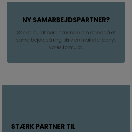
NY SAMARBEJDSPARTNER?​
Ønsker du at høre nærmere om at indgå et
samarbejde, så ring, skriv en mail eller benyt
vores formular.
STÆRK PARTNER TIL