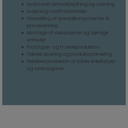
Avanceret rørbearbejdning og valsning
Svejsning i rustfri materialer
Fremstilling af specialkomponenter til
procesanlæg
Montage af delsystemer og færdige
enheder
Prototype- og 0-serieproduktion
Teknisk sparring og produktoptimering
Fleksibel produktion af både enkeltstyks-
og serieopgaver