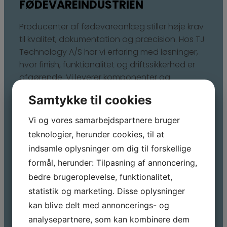
FØDEVAREINDUSTRIEN
Producenter af fødevareanlæg stiller høje krav
til kvalitet, dokumentation og præcision. Hos TJ
Technology A/S har vi erfaring med løsninger,
hvor finish, funktionalitet og driftssikkerhed er
afgørende. Vi leverer komponenter og
konstruktioner, der kan indgå i moderne
Samtykke til cookies
produktions- og procesmiljøer med fokus på
holdbarhed og høj kvalitet.
Vi og vores samarbejdspartnere bruger
teknologier, herunder cookies, til at
HVORFOR VÆLGE TJ
indsamle oplysninger om dig til forskellige
TECHNOLOGY A/S?
formål, herunder: Tilpasning af annoncering,
Mere end 30 års erfaring med bukning
bedre brugeroplevelse, funktionalitet,
og svejsning
statistik og marketing. Disse oplysninger
Fleksibel og løsningsorienteret
kan blive delt med annoncerings- og
underleverandør
analysepartnere, som kan kombinere dem
Hurtige leveringstider og effektiv