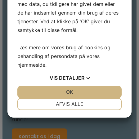
med data, du tidligere har givet dem eller
produktion
de har indsamlet gennem din brug af deres
Moderne maskinpark til avanceret
rørbearbejdning
tjenester. Ved at klikke på 'OK' giver du
Kompetent rådgivning fra idéfase til
samtykke til disse formål.
færdigt produkt
Fokus på kvalitet, præcision og
Læs mere om vores brug af cookies og
langvarige samarbejder
behandling af persondata på vores
hjemmeside.
Hos TJ Technology A/S arbejder vi målrettet på
at være den foretrukne samarbejdspartner for
VIS
DETALJER
virksomheder inden for proces- og
fødevareindustrien. Vi bidrager med teknisk
JA
NEJ
OK
JA
NEJ
ekspertise, fleksibilitet og produktionskapacitet,
NØDVENDIGE
PRÆFERENCER
så vores kunder kan fokusere på at udvikle og
AFVIS ALLE
levere stærke anlægsløsninger til deres egne
JA
NEJ
JA
NEJ
kunder.
MARKETING
STATISTIK
Kontakt os i dag